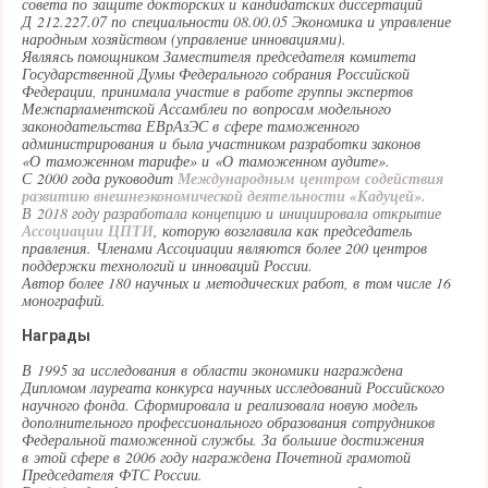
совета по защите докторских и кандидатских диссертаций
Д 212.227.07 по специальности 08.00.05 Экономика и управление
народным хозяйством (управление инновациями).
Являясь помощником Заместителя председателя комитета
Государственной Думы Федерального собрания Российской
Федерации, принимала участие в работе группы экспертов
Межпарламентской Ассамблеи по вопросам модельного
законодательства ЕВрАзЭС в сфере таможенного
администрирования и была участником разработки законов
«О таможенном тарифе» и «О таможенном аудите».
С 2000 года руководит
Международным центром содействия
развитию внешнеэкономической деятельности «Кадуцей».
В 2018 году разработала концепцию и инициировала открытие
Ассоциации ЦПТИ
, которую возглавила как председатель
правления. Членами Ассоциации являются более 200 центров
поддержки технологий и инноваций России.
Автор более 180 научных и методических работ, в том числе 16
монографий.
Награды
В 1995 за исследования в области экономики награждена
Дипломом лауреата конкурса научных исследований Российского
научного фонда. Сформировала и реализовала новую модель
дополнительного профессионального образования сотрудников
Федеральной таможенной службы. За большие достижения
в этой сфере в 2006 году награждена Почетной грамотой
Председателя ФТС России.