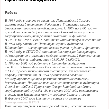
Работа
В 1987 году с отличием закончила Ленинградский Торгово-
экономический институт. Работала в Управлении кадров
Управления торговли Леноблисполкома. С 1989 по 1995 год —
преподаватель кафедры статистики Санкт-Петербургского
государственного университета экономики и финансов
(СПбГУЭФ), где в 1989 г. защитила кандидатскую диссертацию.
В 1994 году закончила Институт хартии аудиторов
Шотландии — школу практического учета, аудита и финансов.
В 1999 году в СПбГУЭФ защитила докторскую диссертацию
«Формирование и развитие предпринимательской деятельности
на рынке бизнес-информации» (08.00.30, 08.00.07).
С 1995 по 2002 год работала в Санкт-Петербургском
им. В. Б. Бобкова филиале Российской таможенной академии
и СПб Торгово-экономическом институте, где возглавляла
кафедру статистики. В 1998 организовала создание
Международного центра развития внешнеэкономической
деятельности, Национального альянса таможенных аудиторов.
С 2003 по 2007 год Проректор Северо-Западной академии
государственной службы, где в августе 2003 года организовала
и возглавила Институт международного бизнеса и права.
В феврале 2007 года Институт вошел в структуру
Университета ИТМО.
Инициатор открытия и экс-председатель Диссертационного