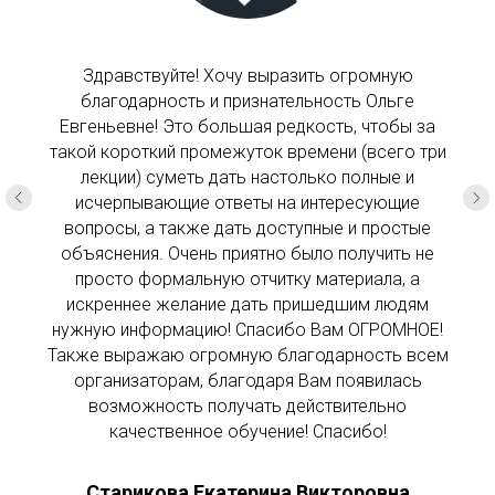
Благодарю Ольгу Евгеньевну за информативные и
Здравствуйте! Хочу выразить огромную
в то же время очень доступные для понимания
благодарность и признательность Ольге
лекции по проведению патентных исследований.
Евгеньевне! Это большая редкость, чтобы за
такой короткий промежуток времени (всего три
Получила большую порцию новых знаний,
которые можно сразу применить в работе
лекции) суметь дать настолько полные и
исчерпывающие ответы на интересующие
патентоведа. Вся информация была
структурирована, изобиловала примерами из
вопросы, а также дать доступные и простые
жизни, что облегчило усвоение материала. Все
объяснения. Очень приятно было получить не
вопросы слушателей также нашли ответ. С
просто формальную отчитку материала, а
удовольствием приду и на другие лекции Ольги
искреннее желание дать пришедшим людям
нужную информацию! Спасибо Вам ОГРОМНОЕ!
Евгеньевны.
Также выражаю огромную благодарность всем
организаторам, благодаря Вам появилась
Белик Анна Вадимовна
возможность получать действительно
инженер АО "КБ "Луч"
качественное обучение! Спасибо!
Старикова Екатерина Викторовна