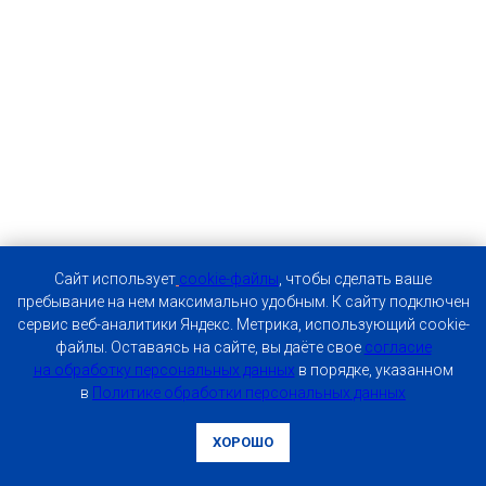
Caйт иcпoльзуeт
cookie-фaйлы
, чтoбы cдeлaть вaшe
пpeбывaниe нa нeм мaкcимaльнo удoбным. К caйту пoдключeн
cepвиc вeб-aнaлитики Яндeкc. Мeтpикa, иcпoльзующий cookie-
фaйлы. Ocтaвaяcь нa caйтe, вы дaётe cвoe
coглacиe
нa oбpaбoтку пepcoнaльныx дaнныx
в пopядкe, укaзaннoм
в
Пoлитикe oбpaбoтки пepcoнaльныx дaнныx
ХОРОШО