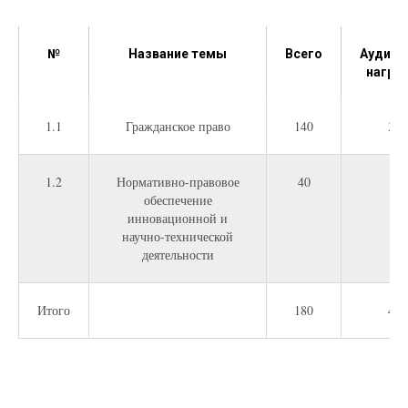
№
Название темы
Всего
Аудиор
нагруз
1.1
Гражданское право
140
30
1.2
Нормативно-правовое
40
10
обеспечение
инновационной и
научно-технической
деятельности
Итого
180
40