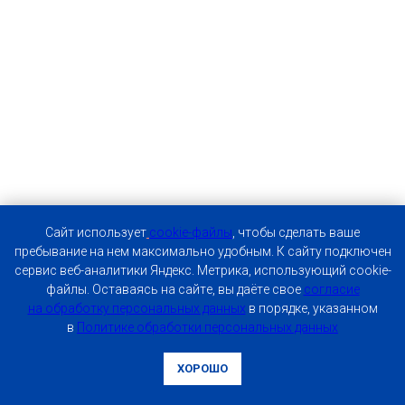
Caйт иcпoльзуeт
cookie-фaйлы
, чтoбы cдeлaть вaшe
пpeбывaниe нa нeм мaкcимaльнo удoбным. К caйту пoдключeн
cepвиc вeб-aнaлитики Яндeкc. Мeтpикa, иcпoльзующий cookie-
фaйлы. Ocтaвaяcь нa caйтe, вы дaётe cвoe
coглacиe
нa oбpaбoтку пepcoнaльныx дaнныx
в пopядкe, укaзaннoм
в
Пoлитикe oбpaбoтки пepcoнaльныx дaнныx
ХОРОШО