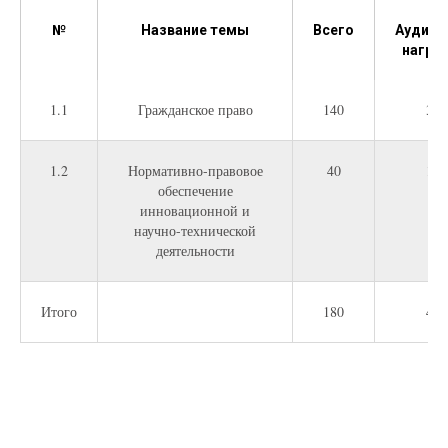
№
Название темы
Всего
Аудиор
нагруз
1.1
Гражданское право
140
30
1.2
Нормативно-правовое
40
10
обеспечение
инновационной и
научно-технической
деятельности
Итого
180
40